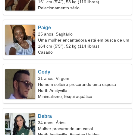
161 cm (5'4"), 53 kg (116 libras)
Relacionamento sério
Paige
25 anos, Sagitário
Uma mulher encantadora está em busca de um
amor verdadeiro
164 cm (5'5"), 52 kg (114 libras)
Casado
Cody
31 anos, Virgem
Homem solteiro procurando uma esposa
North Amityville
Minimalismo, Esqui aquático
Debra
34 anos, Áries
Mulher procurando um casal
North Amityville, Estados Unidos