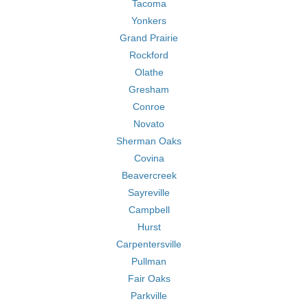
Tacoma
Yonkers
Grand Prairie
Rockford
Olathe
Gresham
Conroe
Novato
Sherman Oaks
Covina
Beavercreek
Sayreville
Campbell
Hurst
Carpentersville
Pullman
Fair Oaks
Parkville