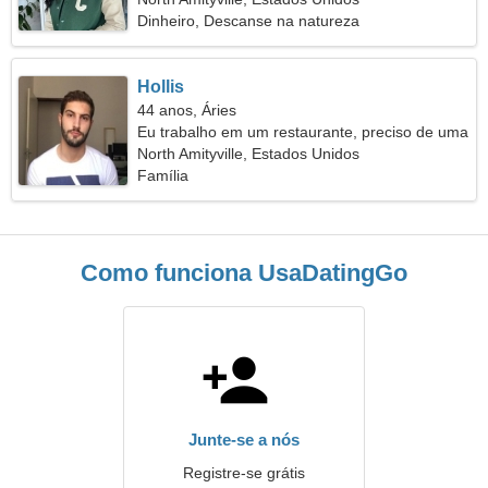
Dinheiro, Descanse na natureza
Hollis
44 anos, Áries
Eu trabalho em um restaurante, preciso de uma
mulher brincalhona
North Amityville, Estados Unidos
Família
Como funciona UsaDatingGo
Junte-se a nós
Registre-se grátis