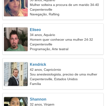
30 anos, Aquário
Mulher solteira a procura de um marido 34-40
Carpentersville
Navegação, Rafting
Eliseo
34 anos, Aquário
Homem quer conhecer uma mulher 24-32
Carpentersville
Programação, Arte teatral
Kendrick
42 anos, Capricórnio
Sou anestesiologista, preciso de uma mulher
habilidosa
Carpentersville, Estados Unidos
Família
Shannon
32 anos, Virgem