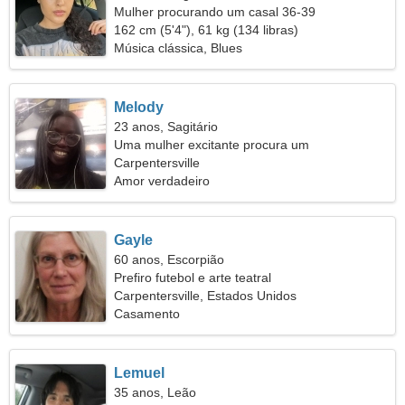
Mulher procurando um casal 36-39
162 cm (5'4"), 61 kg (134 libras)
Música clássica, Blues
Melody
23 anos, Sagitário
Uma mulher excitante procura um
relacionamento sério
Carpentersville
Amor verdadeiro
Gayle
60 anos, Escorpião
Prefiro futebol e arte teatral
Carpentersville, Estados Unidos
Casamento
Lemuel
35 anos, Leão