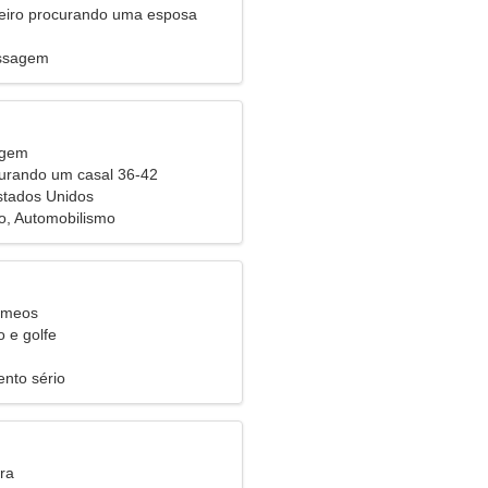
eiro procurando uma esposa
ssagem
rgem
urando um casal 36-42
stados Unidos
, Automobilismo
êmeos
o e golfe
nto sério
ra