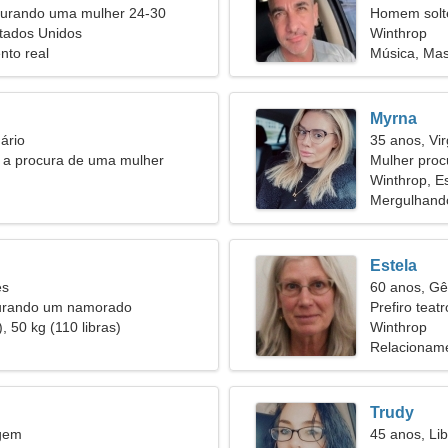
urando uma mulher 24-30
Homem solt
tados Unidos
Winthrop
nto real
Música, Ma
Myrna
ário
35 anos, Vi
 a procura de uma mulher
Mulher proc
Winthrop, E
Mergulhando
Estela
es
60 anos, G
urando um namorado
Prefiro teatr
, 50 kg (110 libras)
Winthrop
Relacioname
Trudy
rgem
45 anos, Lib