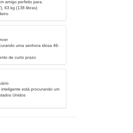
um amigo perfeito para
juntos
), 63 kg (138 libras)
eiro
ncer
urando uma senhora idosa 46-
nto de curto prazo
uário
inteligente está procurando um
stados Unidos