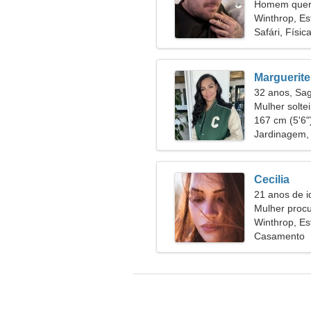
Homem quer 
Winthrop, Es
Safári, Físic
Marguerite
32 anos, Sag
Mulher solte
167 cm (5'6")
Jardinagem, 
Cecilia
21 anos de i
Mulher proc
Winthrop, Es
Casamento