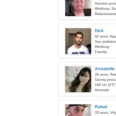
Homem proc
Winthrop, Es
Relacioname
Dick
42 anos, Aqu
Sou pediatra
esguia
Winthrop
Família
Annabelle
26 anos, Ári
Garota proc
165 cm (5'5")
Amizade
Rafael
33 anos, Vi