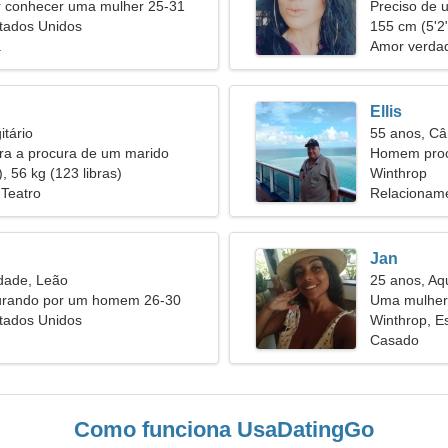
conhecer uma mulher 25-31
Preciso de 
tados Unidos
esquiarmos 
155 cm (5'2"
a
Amor verdad
Ellis
itário
55 anos, Câ
ira a procura de um marido
Homem proc
, 56 kg (123 libras)
53
Winthrop
Teatro
Relacioname
Jan
dade, Leão
25 anos, Aq
urando por um homem 26-30
Uma mulher 
tados Unidos
encontro
Winthrop, E
Casado
Como funciona UsaDatingGo