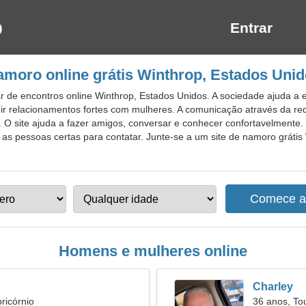
Entrar
moro online grátis Winthrop, Estados Uni
 de encontros online Winthrop, Estados Unidos. A sociedade ajuda a en
ir relacionamentos fortes com mulheres. A comunicação através da red
. O site ajuda a fazer amigos, conversar e conhecer confortavelmente
as pessoas certas para contatar. Junte-se a um site de namoro grátis 
Homens e mulheres online
Charley
ricórnio
36 anos, To