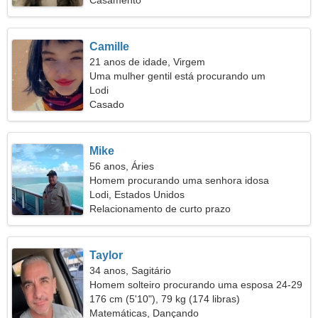
Casamento
Camille
21 anos de idade, Virgem
Uma mulher gentil está procurando um
relacionamento de longo prazo
Lodi
Casado
Mike
56 anos, Áries
Homem procurando uma senhora idosa
Lodi, Estados Unidos
Relacionamento de curto prazo
Taylor
34 anos, Sagitário
Homem solteiro procurando uma esposa 24-29
176 cm (5'10"), 79 kg (174 libras)
Matemáticas, Dançando