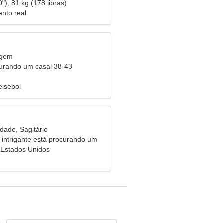
antadora
"), 81 kg (178 libras)
nto real
rgem
urando um casal 38-43
eisebol
dade, Sagitário
intrigante está procurando um
ento amoroso
, Estados Unidos