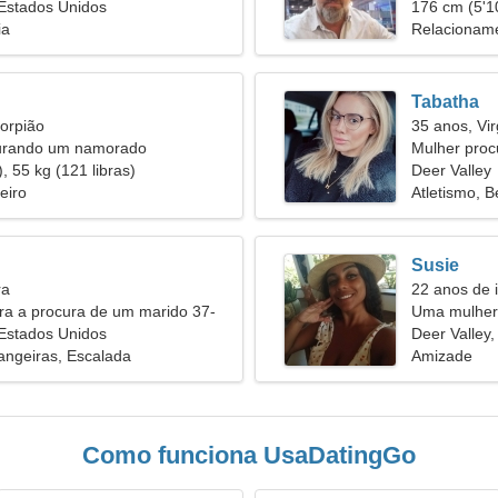
 Estados Unidos
mulher enc
176 cm (5'10
ia
Relacioname
Tabatha
orpião
35 anos, Vi
urando um namorado
Mulher proc
, 55 kg (121 libras)
Deer Valley
eiro
Atletismo, B
Susie
ra
22 anos de i
ira a procura de um marido 37-
Uma mulher 
 Estados Unidos
relacionam
Deer Valley
angeiras, Escalada
Amizade
Como funciona UsaDatingGo