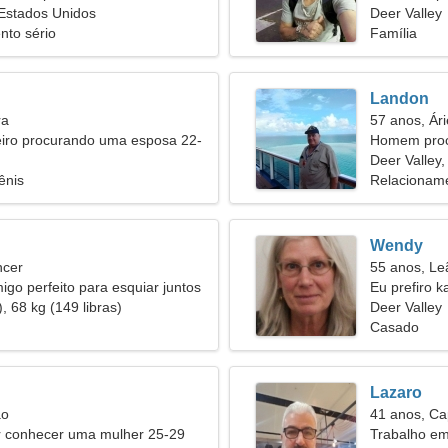
 Estados Unidos
Deer Valley
nto sério
Família
Landon
ra
57 anos, Ári
iro procurando uma esposa 22-
Homem proc
Deer Valley
ênis
Relacioname
Wendy
ncer
55 anos, Le
igo perfeito para esquiar juntos
Eu prefiro 
, 68 kg (149 libras)
Deer Valley
Casado
Lazaro
ão
41 anos, Ca
conhecer uma mulher 25-29
Trabalho e