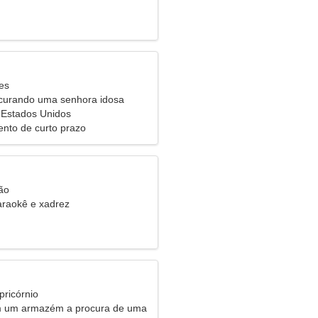
es
urando uma senhora idosa
, Estados Unidos
nto de curto prazo
ão
karaokê e xadrez
pricórnio
m um armazém a procura de uma