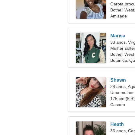
Garota proc
Bothell West
Amizade
Marisa
33 anos, Vi
Mulher solte
Bothell West
Botânica, Qu
Shawn
24 anos, Aqu
Uma mulher 
relacioname
175 cm (5'9")
Casado
Heath
36 anos, Cap