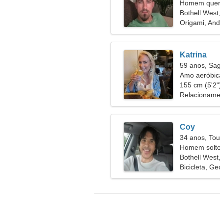
Homem quer
Bothell West
Origami, And
Katrina
59 anos, Sag
Amo aeróbica
155 cm (5'2")
Relacioname
Coy
34 anos, Tou
Homem solte
Bothell West
Bicicleta, Ge