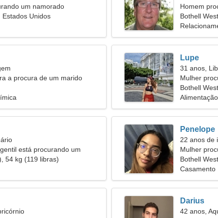
urando um namorado
Homem proc
, Estados Unidos
Bothell Wes
Relacioname
Lupe
rgem
31 anos, Lib
ira a procura de um marido
Mulher proc
Bothell Wes
ímica
Alimentação
Penelope
ário
22 anos de 
gentil está procurando um
Mulher pro
nto
, 54 kg (119 libras)
Bothell Wes
Casamento
Darius
ricórnio
42 anos, Aq