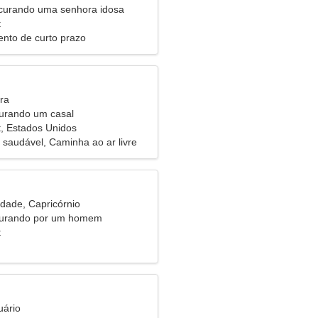
urando uma senhora idosa
t
nto de curto prazo
ra
urando um casal
t, Estados Unidos
 saudável, Caminha ao ar livre
idade, Capricórnio
curando por um homem
t
uário