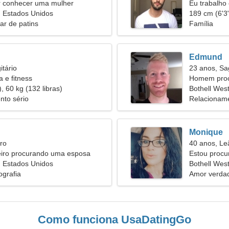
 conhecer uma mulher
Eu trabalho
, Estados Unidos
mulher simp
189 cm (6'3"
ar de patins
Família
Edmund
itário
23 anos, Sag
 e fitness
Homem proc
, 60 kg (132 libras)
Bothell Wes
nto sério
Relacioname
Monique
ro
40 anos, Le
iro procurando uma esposa
Estou procu
, Estados Unidos
Bothell Wes
ografia
Amor verdad
Como funciona UsaDatingGo