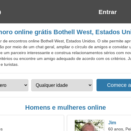
Entrar
oro online grátis Bothell West, Estados Un
de encontros online Bothell West, Estados Unidos. O site permite apre
o por meio de um chat geral, ampliar o círculo de amigos e convidar u
re um parceiro interessante e construa relacionamentos sérios com n
ritérios ou encontre um amigo adequado de acordo com os critérios. J
e turistas.
Homens e mulheres online
Jim
es
60 anos, Pe