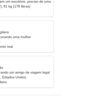
 em um escritório, preciso de uma
ática
), 81 kg (178 libras)
itário
urando uma mulher
t
nto real
ão
rando um amigo de viagem legal
t, Estados Unidos
eiro